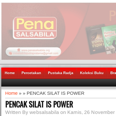
Home
Percetakan
Pustaka Radja
Koleksi Buku
Br
Home
» » PENCAK SILAT IS POWER
PENCAK SILAT IS POWER
Written By websalsabila on Kamis, 26 November